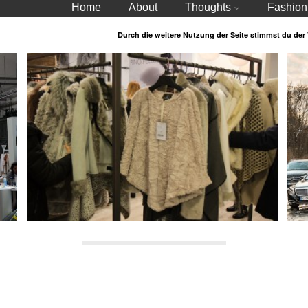
Home
About
Thoughts
Fashion
Durch die weitere Nutzung der Seite stimmst du de
Eindrücke der Messen Panorama und Premium
Nac