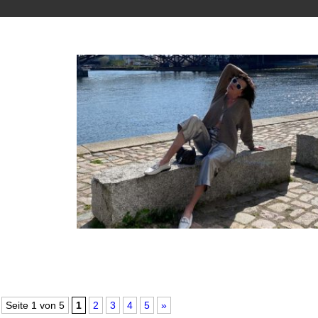
Seite 1 von 5
1
2
3
4
5
»
Cashmere