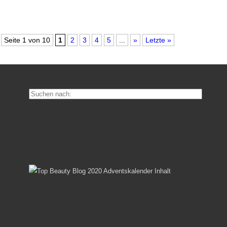
Seite 1 von 10
1
2
3
4
5
...
»
Letzte »