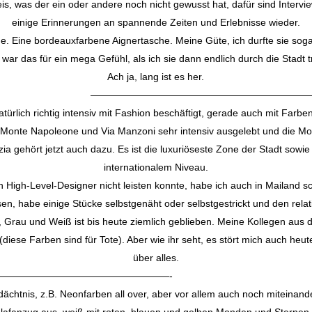
is, was der ein oder andere noch nicht gewusst hat, dafür sind Intervie
einige Erinnerungen an spannende Zeiten und Erlebnisse wieder.
. Eine bordeauxfarbene Aignertasche. Meine Güte, ich durfte sie soga
war das für ein mega Gefühl, als ich sie dann endlich durch die Stadt 
Ach ja, lang ist es her.
—————————————————————
atürlich richtig intensiv mit Fashion beschäftigt, gerade auch mit Farb
Monte Napoleone und Via Manzoni sehr intensiv ausgelebt und die Mode
 gehört jetzt auch dazu. Es ist die luxuriöseste Zone der Stadt sowie
internationalem Niveau.
en High-Level-Designer nicht leisten konnte, habe ich auch in Maila
en, habe einige Stücke selbstgenäht oder selbstgestrickt und den relat
 Grau und Weiß ist bis heute ziemlich geblieben. Meine Kollegen aus
 (diese Farben sind für Tote). Aber wie ihr seht, es stört mich auch heu
über alles.
————————————-
tnis, z.B. Neonfarben all over, aber vor allem auch noch miteinande