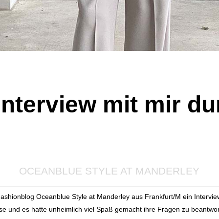
Interview mit mir d
OCEANBLUE STYLE AT MANDERLEY
shionblog Oceanblue Style at Manderley aus Frankfurt/M ein Interview mi
se und es hatte unheimlich viel Spaß gemacht ihre Fragen zu beantwo