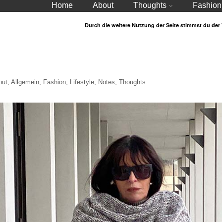
Home
About
Thoughts
Fashion
Durch die weitere Nutzung der Seite stimmst du de
out
,
Allgemein
,
Fashion
,
Lifestyle
,
Notes
,
Thoughts