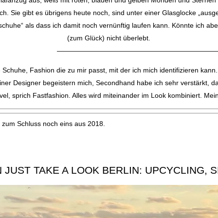
chlafanzug aus, weiß mit roten, blauen und gelben Monden und Sternen dr
ch. Sie gibt es übrigens heute noch, sind unter einer Glasglocke „ausg
zschuhe“ als dass ich damit noch vernünftig laufen kann. Könnte ich ab
(zum Glück) nicht überlebt.
——————————————————————
Schuhe, Fashion die zu mir passt, mit der ich mich identifizieren kan
liner Designer begeistern mich, Secondhand habe ich sehr verstärkt, d
el, sprich Fastfashion. Alles wird miteinander im Look kombiniert. Mein
nd zum Schluss noch eins aus 2018.
N JUST TAKE A LOOK BERLIN: UPCYCLING