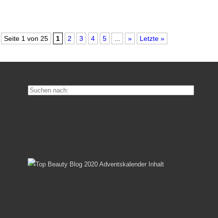
Seite 1 von 25
1
2
3
4
5
...
»
Letzte »