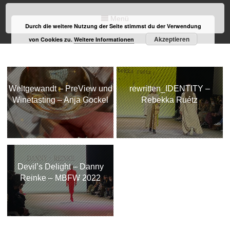
Menü
Durch die weitere Nutzung der Seite stimmst du der Verwendung
Akzeptieren
von Cookies zu.
Weitere Informationen
Weltgewandt – PreView und
rewritten_IDENTITY –
Winetasting – Anja Gockel
Rebekka Ruétz
Devil’s Delight – Danny
Reinke – MBFW 2022