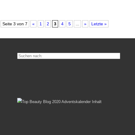
Seite 3 von 7
«
1
2
3
4
5
...
»
Letzte »