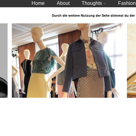
Home
About
Thoughts
Fashion
Durch die weitere Nutzung der Seite stimmst du de
Berliner Label: Perret Schaad