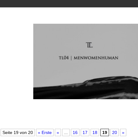
Seite 19 von 20
« Erste
«
...
16
17
18
19
20
»
Berliner Label: TL Thoas Lindner