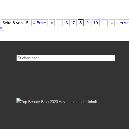
Seite 8 von 15
« Erste
«
...
6
7
8
9
10
...
»
Letzte
»