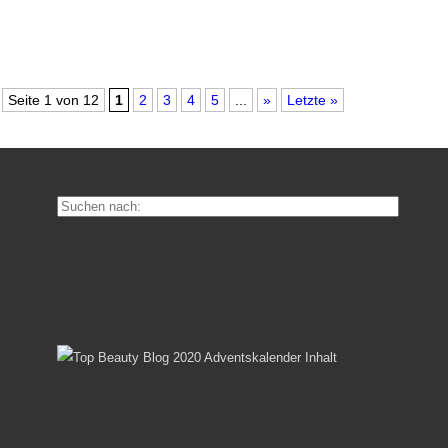
Seite 1 von 12
1
2
3
4
5
...
»
Letzte »