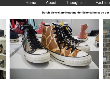
Home
About
Thoughts
Fashion
Durch die weitere Nutzung der Seite stimmst du de
ter
Trendaussichten 2019 / Schuhe
Dr 