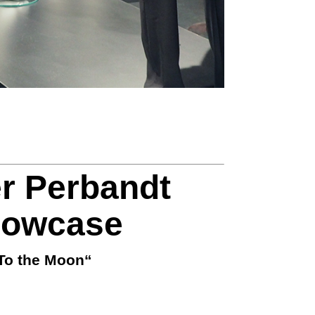
r Perbandt
owcase
To the Moon“