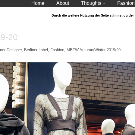
Home
About
Thoughts
Fashion
Durch die weitere Nutzung der Seite stimmst du de
19-20
iner Designer
,
Berliner Label
,
Fashion
,
MBFW Autumn/Winter 2019/20