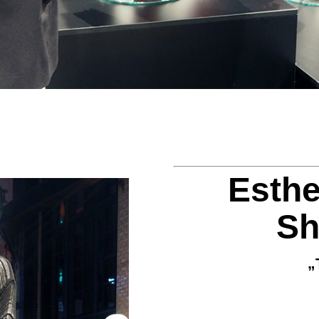
Esthe
Sh
„