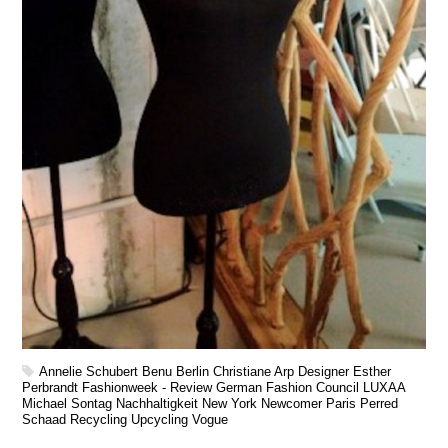
Annelie Schubert
Benu
Berlin
Christiane Arp
Designer
Esther
Perbrandt
Fashionweek - Review
German Fashion Council
LUXAA
Michael Sontag
Nachhaltigkeit
New York
Newcomer
Paris
Perred
Schaad
Recycling
Upcycling
Vogue