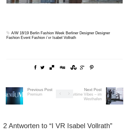
A/W 18/19
Berlin Fashion Week
Berliner Designer
Designer
Fashion
Event
Fashion
i´vr Isabel Vollrath
Previous Post
Next Post
Premium
Maritime Vibes – im
Westhafen
2 Antworten to “
I VR Isabel Vollrath
”