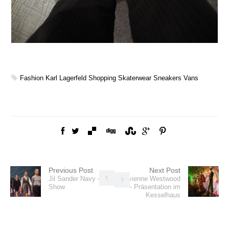
Fashion
Karl Lagerfeld
Shopping
Skaterwear
Sneakers
Vans
Previous Post
Next Post
Jil Sander Navy –
Vivienne Westwood
Show
– Präsentation im
Kesselhaus