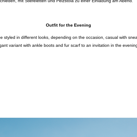
schieden, mit Stiefeletten und Pelzstola zu einer Einladung am Abend.
Outfit for the Evening
be styled in different looks, depending on the occasion, casual with sn
ant variant with ankle boots and fur scarf to an invitation in the evenin