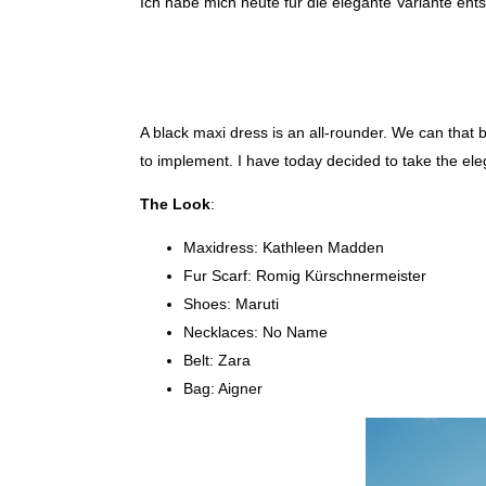
Ich habe mich heute für die elegante Variante ent
A black maxi dress is an all-rounder. We can that 
to implement. I have today decided to take the eleg
The Look
:
Maxidress: Kathleen Madden
Fur Scarf: Romig Kürschnermeister
Shoes: Maruti
Necklaces: No Name
Belt: Zara
Bag: Aigner