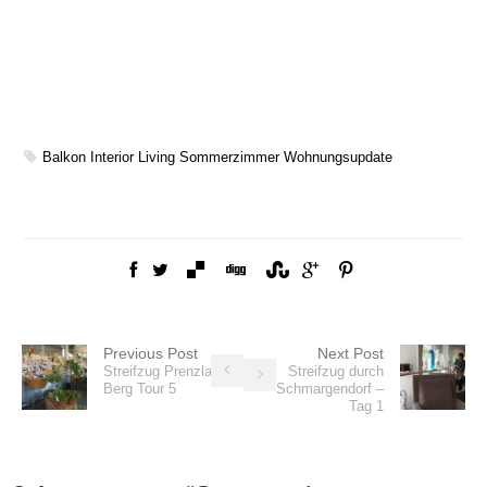
Balkon
Interior
Living
Sommerzimmer
Wohnungsupdate
Previous Post
Next Post
Streifzug Prenzlauer
Streifzug durch
Berg Tour 5
Schmargendorf –
Tag 1