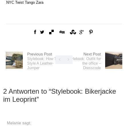
NYC
Twist Tango
Zara
Previous Post
Next Post
Stylebook: How To
Stylebook: Outfit for
Style A Leather-
the office –
Jumper
Dresscode
2 Antworten to “
Stylebook: Bikerjacke
im Leoprint
”
Melanie
sagt: