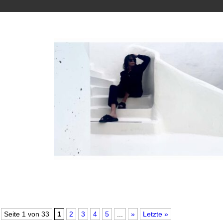
Seite 1 von 33
1
2
3
4
5
...
»
Letzte »
Fotoshootings im Urlaub