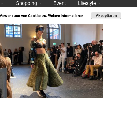
Shopping
Event
Lifestyle
Akzeptieren
r Verwendung von Cookies zu.
Weitere Informationen
how von Rebekka Ruétz – „bravenewWorld“