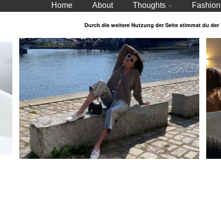
Home
About
Thoughts
Fashion
Durch die weitere Nutzung der Seite stimmst du de
Cashmere
S