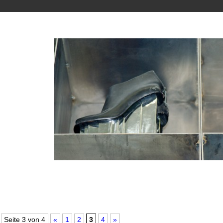
Sample Sale
Seite 3 von 4
«
1
2
3
4
»