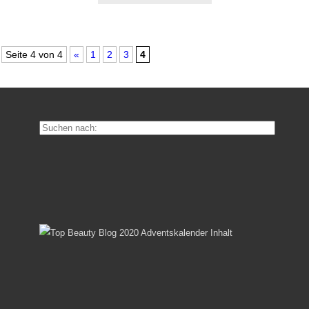
Seite 4 von 4
«
1
2
3
4