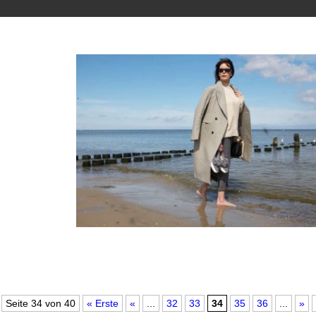
Seite 34 von 40
« Erste
«
...
32
33
34
35
36
...
»
Einfach mal raus