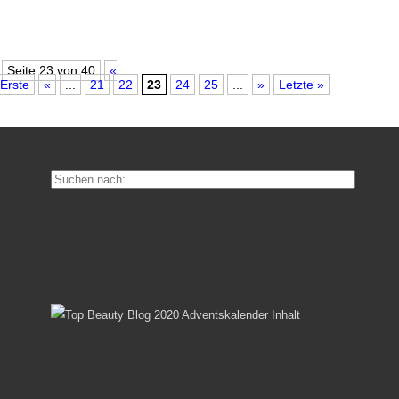
Seite 23 von 40
«
Erste
«
...
21
22
23
24
25
...
»
Letzte »