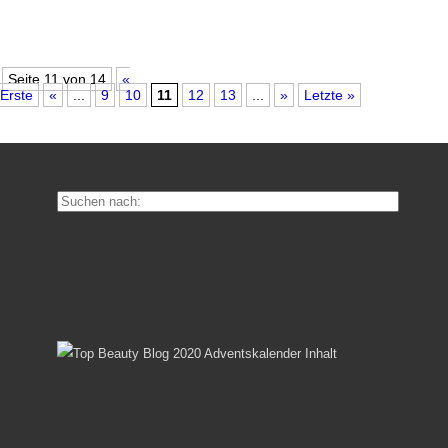
Seite 11 von 14
«
Erste
«
...
9
10
11
12
13
...
»
Letzte »