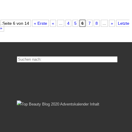
Seite 6 von 14
« Erste
«
...
4
5
6
7
8
...
»
Letzte
»