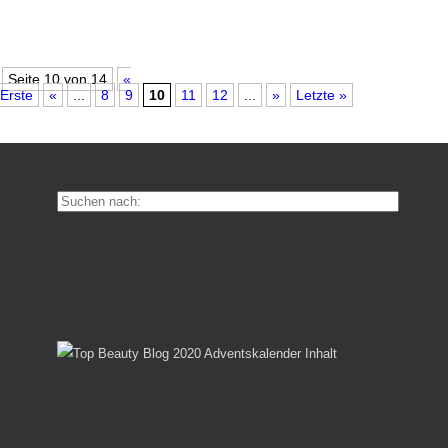
Seite 10 von 14
«
Erste
«
...
8
9
10
11
12
...
»
Letzte »