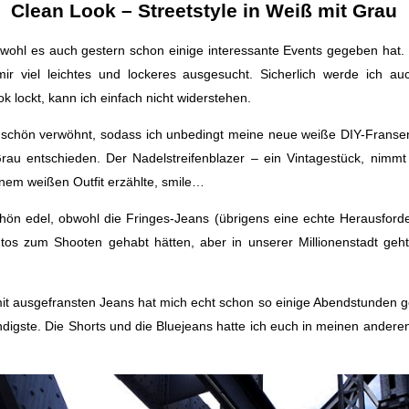
Clean Look – Streetstyle in Weiß mit Grau
obwohl es auch gestern schon einige interessante Events gegeben hat.
mir viel leichtes und lockeres ausgesucht. Sicherlich werde ich
lockt, kann ich einfach nicht widerstehen.
o schön verwöhnt, sodass ich unbedingt meine neue weiße DIY-Franse
rau entschieden. Der Nadelstreifenblazer – ein Vintagestück, nimmt
inem weißen Outfit erzählte, smile…
hön edel, obwohl die Fringes-Jeans (übrigens eine echte Herausford
os zum Shooten gehabt hätten, aber in unserer Millionenstadt geh
t ausgefransten Jeans hat mich echt schon so einige Abendstunden geko
ndigste. Die Shorts und die Bluejeans hatte ich euch in meinen anderen