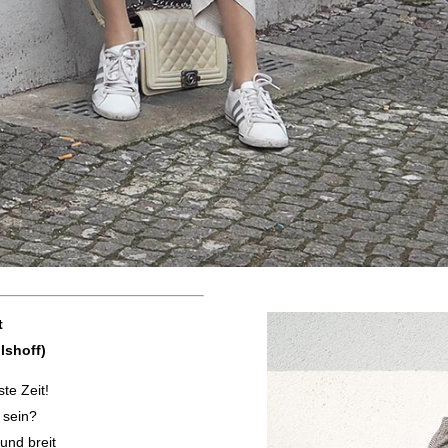
t
lshoff)
ste Zeit!
 sein?
und breit