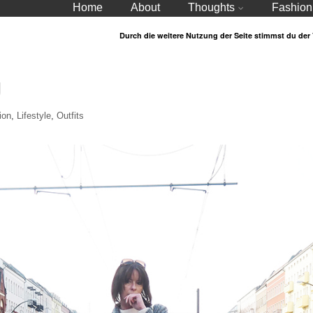
Home
About
Thoughts
Fashion
Durch die weitere Nutzung der Seite stimmst du de
g
ion
,
Lifestyle
,
Outfits