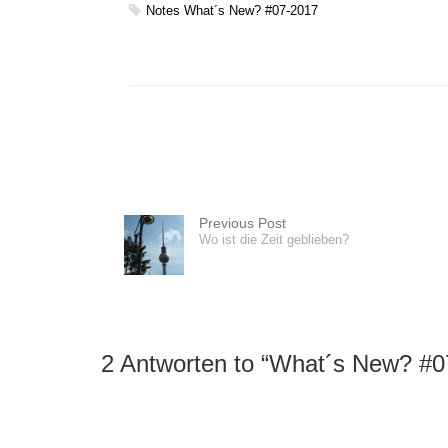
Notes
What´s New? #07-2017
Previous Post
Wo ist die Zeit geblieben?
2 Antworten to “
What´s New? #0