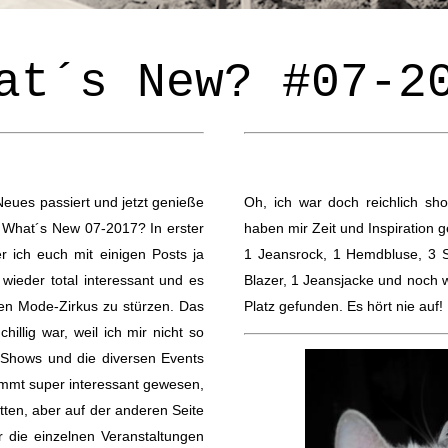
at´s New? #07-2
l Neues passiert und jetzt genieße
Oh, ich war doch reichlich s
! What´s New 07-2017? In erster
haben mir Zeit und Inspiration
r ich euch mit einigen Posts ja
1 Jeansrock, 1 Hemdbluse, 3 Sh
r wieder total interessant und es
Blazer, 1 Jeansjacke und noch w
den Mode-Zirkus zu stürzen. Das
Platz gefunden. Es hört nie auf!
illig war, weil ich mir nicht so
e Shows und die diversen Events
immt super interessant gewesen,
ten, aber auf der anderen Seite
r die einzelnen Veranstaltungen