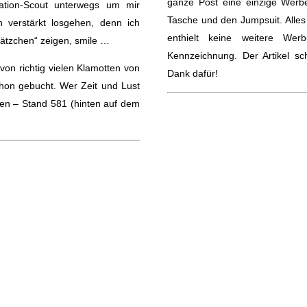
ganze Post eine einzige Werbe
tion-Scout unterwegs um mir
Tasche und den Jumpsuit. Alles 
 verstärkt losgehen, denn ich
enthielt keine weitere We
ätzchen“ zeigen, smile …
Kennzeichnung. Der Artikel s
on richtig vielen Klamotten von
Dank dafür!
chon gebucht. Wer Zeit und Lust
auen – Stand 581 (hinten auf dem