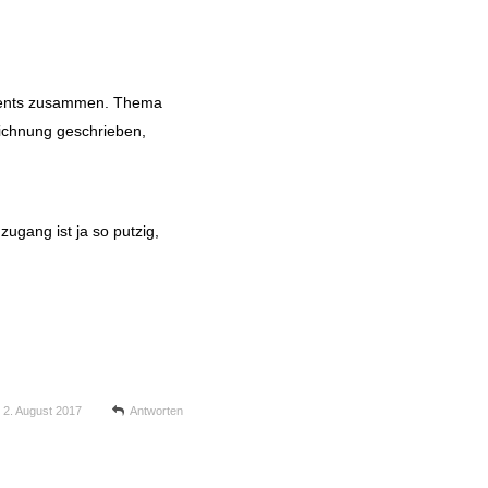
 Events zusammen. Thema
eichnung geschrieben,
ugang ist ja so putzig,
2. August 2017
Antworten