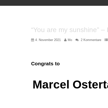
“You are my sunshine” – 
4. November 2021
Mo
2 Kommentare
Congrats to
Marcel Oster