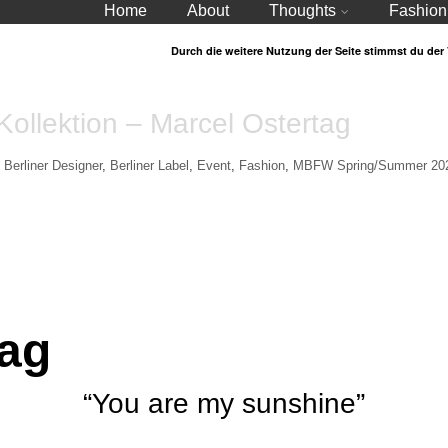
Home
About
Thoughts
Fashion
Durch die weitere Nutzung der Seite stimmst du de
Kollektion – Marcel Ostertag
Berliner Designer
,
Berliner Label
,
Event
,
Fashion
,
MBFW Spring/Summer 20
tag
“You are my sunshine”