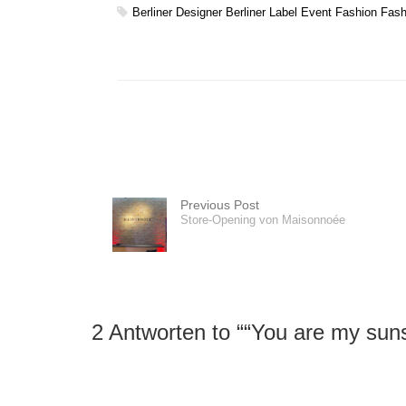
Berliner Designer
Berliner Label
Event
Fashion
Fash
Previous Post
Store-Opening von Maisonnoée
2 Antworten to “
“You are my suns