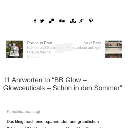
Previous Post
Next Post
Balkon und Garten –
Kurzurlaub auf Sylt
Urlaubsfeeling
Zuhause
11 Antworten to “
BB Glow –
Glowceuticals – Schön in den Sommer
”
Konichiqabua
sagt:
Das klingt nach einer spannenden und gründlichen