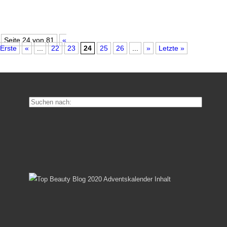
Seite 24 von 81
«
Erste
«
...
22
23
24
25
26
...
»
Letzte »