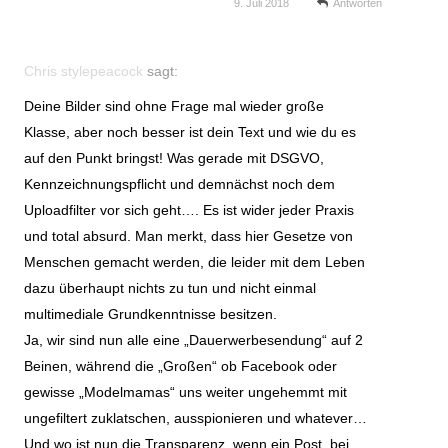
9. Juli 2018
Antworten
Chris stylepeacock
sagt:
Deine Bilder sind ohne Frage mal wieder große
Klasse, aber noch besser ist dein Text und wie du es
auf den Punkt bringst! Was gerade mit DSGVO,
Kennzeichnungspflicht und demnächst noch dem
Uploadfilter vor sich geht…. Es ist wider jeder Praxis
und total absurd. Man merkt, dass hier Gesetze von
Menschen gemacht werden, die leider mit dem Leben
dazu überhaupt nichts zu tun und nicht einmal
multimediale Grundkenntnisse besitzen.
Ja, wir sind nun alle eine „Dauerwerbesendung“ auf 2
Beinen, während die „Großen“ ob Facebook oder
gewisse „Modelmamas“ uns weiter ungehemmt mit
ungefiltert zuklatschen, ausspionieren und whatever…
Und wo ist nun die Transparenz, wenn ein Post, bei