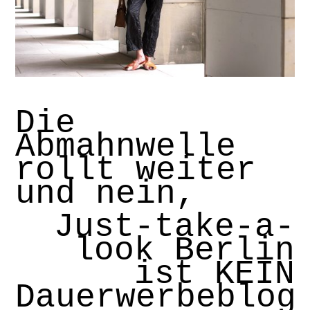
Die
Abmahnwelle
rollt weiter
und nein,
Just-take-a-
look Berlin
ist KEIN
Dauerwerbeblog