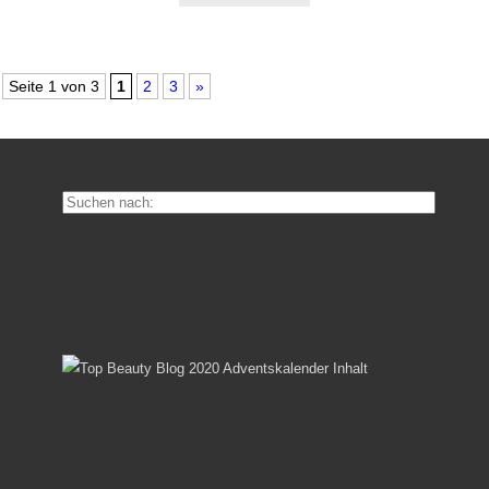
Seite 1 von 3
1
2
3
»