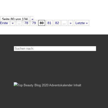
Seite 80 von 134
«
Erste
«
...
78
79
80
81
82
...
»
Letzte »