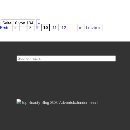
Seite 10 von 134
«
Erste
«
...
8
9
10
11
12
...
»
Letzte »