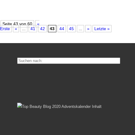
Seite 43 von 60
«
Erste
«
...
41
42
43
44
45
...
»
Letzte »