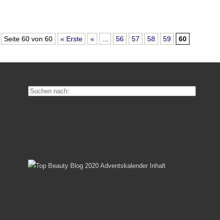
Seite 60 von 60
« Erste
«
...
56
57
58
59
60