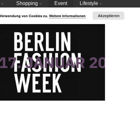
Shopping
Event
Lifestyle
Akzeptieren
r Verwendung von Cookies zu.
Weitere Informationen
MBFW 2020 Update