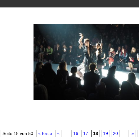
Seite 18 von 50
« Erste
«
...
16
17
18
19
20
...
»
DSTM – Der Tanz auf dem Runway