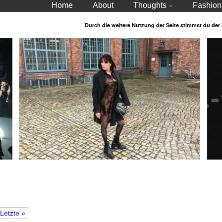
Home
About
Thoughts
Fashion
Durch die weitere Nutzung der Seite stimmst du de
Letzte »
Fashion Week Januar 2020