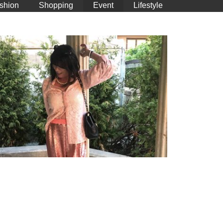
shion
Shopping
Event
Lifestyle
Lovers – Runway Show – Marcel Ostertag