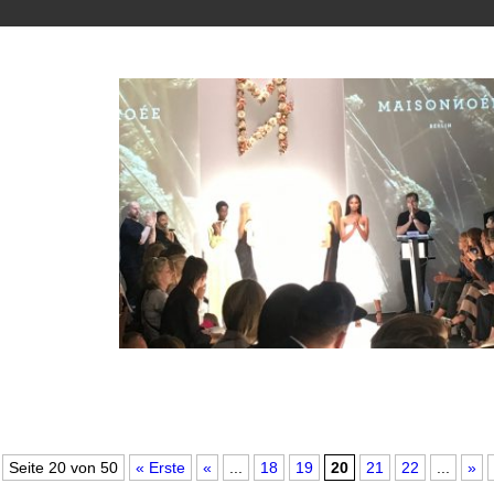
Seite 20 von 50
« Erste
«
...
18
19
20
21
22
...
»
MBFWB Maisonnoée Show 2020