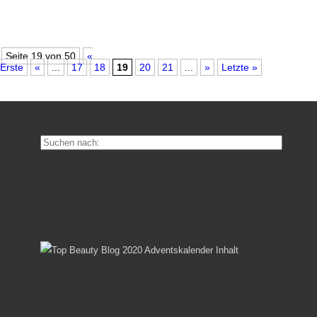
Seite 19 von 50
«
Erste
«
...
17
18
19
20
21
...
»
Letzte »