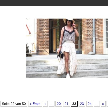
Seite 22 von 50
« Erste
«
...
20
21
22
23
24
...
»
Fashion Race Day