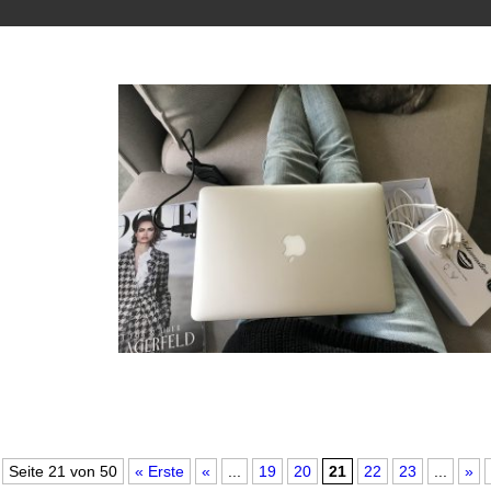
Seite 21 von 50
« Erste
«
...
19
20
21
22
23
...
»
Whitesensation – Weiße Zähne