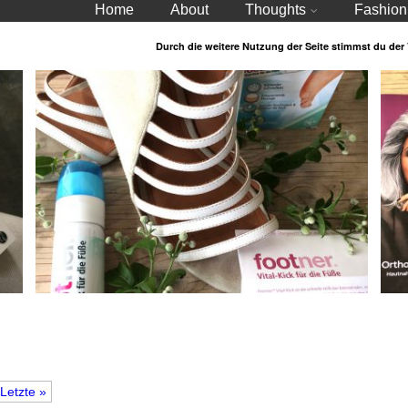
Home
About
Thoughts
Fashion
Durch die weitere Nutzung der Seite stimmst du de
Yupik-Infodays – Wohlbefinden für unseren Body
Ges
Letzte »
Vol. 2