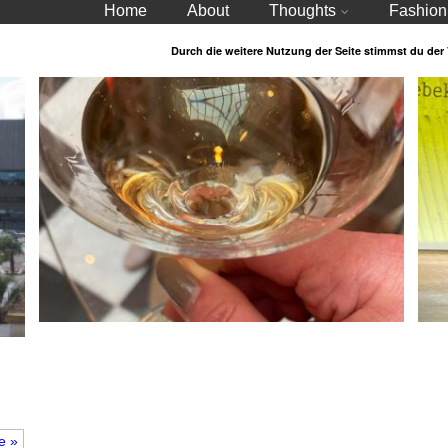
Home
About
Thoughts
Fashion
Durch die weitere Nutzung der Seite stimmst du de
Weltgewandt – PreView und Winetasting – Anja
Gockel
e »