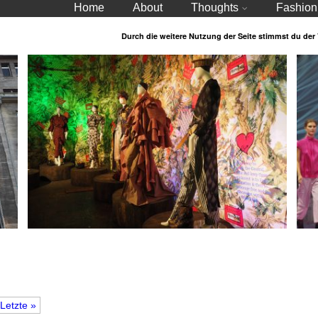
Home
About
Thoughts
Fashion
Durch die weitere Nutzung der Seite stimmst du de
Letzte »
Vivienne Westwood – Präsentation im Kesselhaus