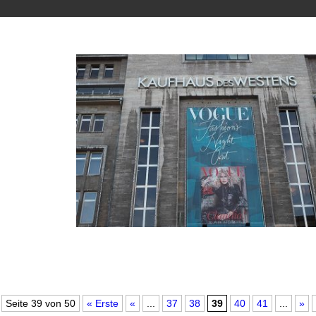
Seite 39 von 50
« Erste
«
...
37
38
39
40
41
...
»
Vogue Fashion´s Night Out